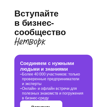
Вступайте
в бизнес-
сообщество
Нетворк
Соединяем с нужными
людьми и знаниями
Более 40 000 участников: только
проверенные предприниматели
и эксперты
Онлайн- и офлайн встречи для
полезных знакомств и погружения
в бизнес-среду