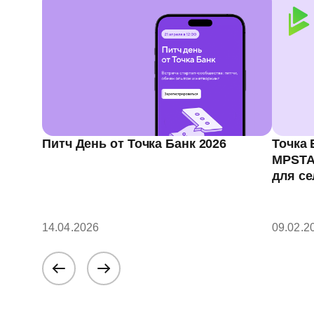
Питч День от Точка Банк 2026
Точка 
MPSTA
для с
14.04.2026
09.02.2
LET'S
LET'S
GO!
GO!