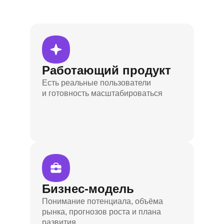
Инфраструктура для ВЭД: сопровождение
Сервисы для проведения закупок: биржи,
эффективности
ассортиментом: каталогом, SKU
закупки и поставки, комплаенс и снижение
платформы поставщиков
Автоматизация маркетинга и перформанс-
рисков
аналитика
Работающий продукт
Есть реальные пользователи
и готовность масштабироваться
Бизнес-модель
Понимание потенциала, объёма
рынка, прогнозов роста и плана
развития